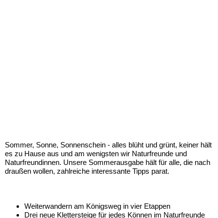
Naturfreund 3/2016
Abenteuer Weitwandern: vom Gletscher bis zur Adria
Sommer, Sonne, Sonnenschein - alles blüht und grünt, keiner hält
es zu Hause aus und am wenigsten wir Naturfreunde und
Naturfreundinnen. Unsere Sommerausgabe hält für alle, die nach
draußen wollen, zahlreiche interessante Tipps parat.
Aus dem Inhalt:
Weiterwandern am Königsweg in vier Etappen
Drei neue Klettersteige für jedes Können im Naturfreunde