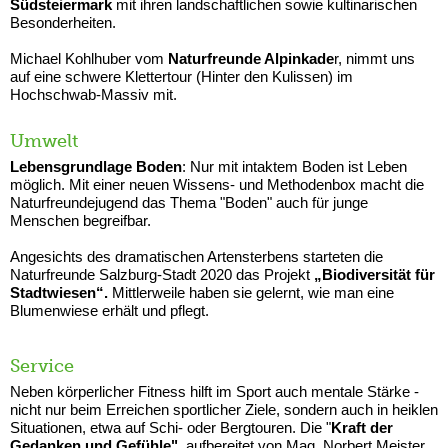
Südsteiermark
mit ihren landschaftlichen sowie kultinarischen
Besonderheiten.
Michael Kohlhuber vom
Naturfreunde Alpinkade
r, nimmt uns
auf eine schwere Klettertour (Hinter den Kulissen) im
Hochschwab-Massiv mit.
Umwelt
Lebensgrundlage Boden
: Nur mit intaktem Boden ist Leben
möglich. Mit einer neuen Wissens- und Methodenbox macht die
Naturfreundejugend das Thema "Boden" auch für junge
Menschen begreifbar.
Angesichts des dramatischen Artensterbens starteten die
Naturfreunde Salzburg-Stadt 2020 das Projekt
„Biodiversität für
Stadtwiesen“.
Mittlerweile haben sie gelernt, wie man eine
Blumenwiese erhält und pflegt.
Service
Neben körperlicher Fitness hilft im Sport auch mentale Stärke -
nicht nur beim Erreichen sportlicher Ziele, sondern auch in heiklen
Situationen, etwa auf Schi- oder Bergtouren. Die "
Kraft der
Gedanken und Gefühle",
aufbereitet von Mag. Norbert Meister