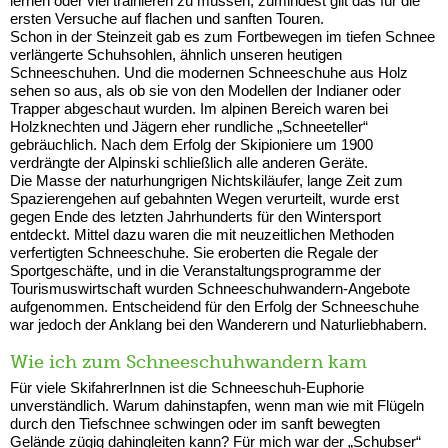
lernen oder viel trainieren zu müssen; zumindest gilt das für die
ersten Versuche auf flachen und sanften Touren.
Schon in der Steinzeit gab es zum Fortbewegen im tiefen Schnee
verlängerte Schuhsohlen, ähnlich unseren heutigen
Schneeschuhen. Und die modernen Schneeschuhe aus Holz
sehen so aus, als ob sie von den Modellen der Indianer oder
Trapper abgeschaut wurden. Im alpinen Bereich waren bei
Holzknechten und Jägern eher rundliche „Schneeteller“
gebräuchlich. Nach dem Erfolg der Skipioniere um 1900
verdrängte der Alpinski schließlich alle anderen Geräte.
Die Masse der naturhungrigen Nichtskiläufer, lange Zeit zum
Spazierengehen auf gebahnten Wegen verurteilt, wurde erst
gegen Ende des letzten Jahrhunderts für den Wintersport
entdeckt. Mittel dazu waren die mit neuzeitlichen Methoden
verfertigten Schneeschuhe. Sie eroberten die Regale der
Sportgeschäfte, und in die Veranstaltungsprogramme der
Tourismuswirtschaft wurden Schneeschuhwandern-Angebote
aufgenommen. Entscheidend für den Erfolg der Schneeschuhe
war jedoch der Anklang bei den Wanderern und Naturliebhabern.
Wie ich zum Schneeschuhwandern kam
Für viele SkifahrerInnen ist die Schneeschuh-Euphorie
unverständlich. Warum dahinstapfen, wenn man wie mit Flügeln
durch den Tiefschnee schwingen oder im sanft bewegten
Gelände zügig dahingleiten kann? Für mich war der „Schubser“