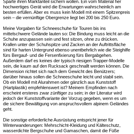
Sparte ihren Marktanteil sichern wollen. Ein vom Material her
hochwertiges Gerät wird die Erwartungen wahrscheinlich am
besten erfüllen. Aber es muss kein Modell mit einem Spitzenpreis
sein – die vernünftige Obergrenze liegt bei 200 bis 250 Euro.
Meine Vorgaben für Schneeschuhe für Touren bis ins
mittelschwere Gelände lauten so: Die Bindung muss leicht an die
Schuhe anzupassen sein und fest sitzen, ohne zu drücken.
Krallen unter der Schuhspitze und Zacken an der Auftrittsfläche
sind für harten Untergrund ebenso unentbehrlich wie die Steighilfe
fürs Bergauf- und die Fersenfixierung fürs Bergabgehen.
Außerdem darf es keines der typisch riesigen Trapper-Modelle
sein, die kaum auf den Rucksack geschnallt werden können. Die
Dimension richtet sich nach dem Gewicht des Benützers;
darüber hinaus sollen die Schneeschuhe leicht und stabil sein.
Ob ein Modell mit Alurahmen oder gänzlich aus Kunststoff
(Hartplastik) empfehlenswert ist? Meinem Empfinden nach
erscheint ersteres zwar zünftiger zu sein; in der Literatur wird
jedoch der Kunststoffvariante der Vorzug gegeben, wenn es um
die sichere Bewältigung von anspruchsvollem alpinem Geländes
geht.
Die sonstige erforderliche Ausrüstung entspricht jener für
Winterwanderungen: Mehrschicht-Kleidung und Kälteschutz,
wasserdichte Bergschuhe und Gamaschen, damit die Füße