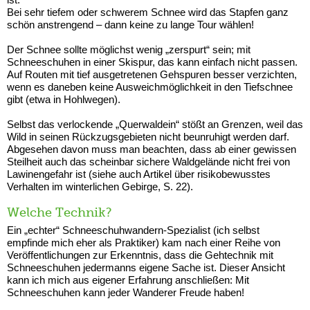
Bei sehr tiefem oder schwerem Schnee wird das Stapfen ganz
schön anstrengend – dann keine zu lange Tour wählen!
Der Schnee sollte möglichst wenig „zerspurt“ sein; mit
Schneeschuhen in einer Skispur, das kann einfach nicht passen.
Auf Routen mit tief ausgetretenen Gehspuren besser verzichten,
wenn es daneben keine Ausweichmöglichkeit in den Tiefschnee
gibt (etwa in Hohlwegen).
Selbst das verlockende „Querwaldein“ stößt an Grenzen, weil das
Wild in seinen Rückzugsgebieten nicht beunruhigt werden darf.
Abgesehen davon muss man beachten, dass ab einer gewissen
Steilheit auch das scheinbar sichere Waldgelände nicht frei von
Lawinengefahr ist (siehe auch Artikel über risikobewusstes
Verhalten im winterlichen Gebirge, S. 22).
Welche Technik?
Ein „echter“ Schneeschuhwandern-Spezialist (ich selbst
empfinde mich eher als Praktiker) kam nach einer Reihe von
Veröffentlichungen zur Erkenntnis, dass die Gehtechnik mit
Schneeschuhen jedermanns eigene Sache ist. Dieser Ansicht
kann ich mich aus eigener Erfahrung anschließen: Mit
Schneeschuhen kann jeder Wanderer Freude haben!