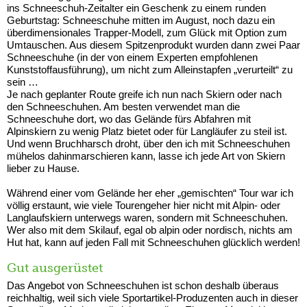
ins Schneeschuh-Zeitalter ein Geschenk zu einem runden
Geburtstag: Schneeschuhe mitten im August, noch dazu ein
überdimensionales Trapper-Modell, zum Glück mit Option zum
Umtauschen. Aus diesem Spitzenprodukt wurden dann zwei Paar
Schneeschuhe (in der von einem Experten empfohlenen
Kunststoffausführung), um nicht zum Alleinstapfen „verurteilt“ zu
sein …
Je nach geplanter Route greife ich nun nach Skiern oder nach
den Schneeschuhen. Am besten verwendet man die
Schneeschuhe dort, wo das Gelände fürs Abfahren mit
Alpinskiern zu wenig Platz bietet oder für Langläufer zu steil ist.
Und wenn Bruchharsch droht, über den ich mit Schneeschuhen
mühelos dahinmarschieren kann, lasse ich jede Art von Skiern
lieber zu Hause.
Während einer vom Gelände her eher „gemischten“ Tour war ich
völlig erstaunt, wie viele Tourengeher hier nicht mit Alpin- oder
Langlaufskiern unterwegs waren, sondern mit Schneeschuhen.
Wer also mit dem Skilauf, egal ob alpin oder nordisch, nichts am
Hut hat, kann auf jeden Fall mit Schneeschuhen glücklich werden!
Gut ausgerüstet
Das Angebot von Schneeschuhen ist schon deshalb überaus
reichhaltig, weil sich viele Sportartikel-Produzenten auch in dieser