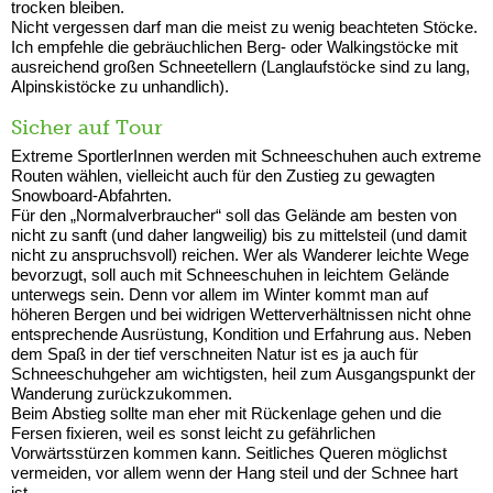
trocken bleiben.
Nicht vergessen darf man die meist zu wenig beachteten Stöcke.
Ich empfehle die gebräuchlichen Berg- oder Walkingstöcke mit
ausreichend großen Schneetellern (Langlaufstöcke sind zu lang,
Alpinskistöcke zu unhandlich).
Sicher auf Tour
Extreme SportlerInnen werden mit Schneeschuhen auch extreme
Routen wählen, vielleicht auch für den Zustieg zu gewagten
Snowboard-Abfahrten.
Für den „Normalverbraucher“ soll das Gelände am besten von
nicht zu sanft (und daher langweilig) bis zu mittelsteil (und damit
nicht zu anspruchsvoll) reichen. Wer als Wanderer leichte Wege
bevorzugt, soll auch mit Schneeschuhen in leichtem Gelände
unterwegs sein. Denn vor allem im Winter kommt man auf
höheren Bergen und bei widrigen Wetterverhältnissen nicht ohne
entsprechende Ausrüstung, Kondition und Erfahrung aus. Neben
dem Spaß in der tief verschneiten Natur ist es ja auch für
Schneeschuhgeher am wichtigsten, heil zum Ausgangspunkt der
Wanderung zurückzukommen.
Beim Abstieg sollte man eher mit Rückenlage gehen und die
Fersen fixieren, weil es sonst leicht zu gefährlichen
Vorwärtsstürzen kommen kann. Seitliches Queren möglichst
vermeiden, vor allem wenn der Hang steil und der Schnee hart
ist.