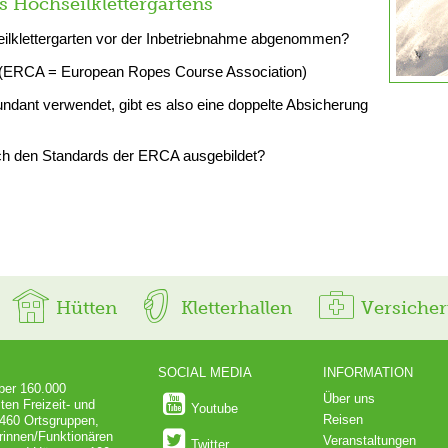
s Hochseilklettergartens
eilklettergarten vor der Inbetriebnahme abgenommen?
t? (ERCA = European Ropes Course Association)
ant verwendet, gibt es also eine doppelte Absicherung
ach den Standards der ERCA ausgebildet?
Hütten
Kletterhallen
Versiche
SOCIAL MEDIA
INFORMATION
über 160.000
Über uns
ten Freizeit- und
Youtube
Reisen
 460 Ortsgruppen,
rinnen/Funktionären
Veranstaltungen
Twitter