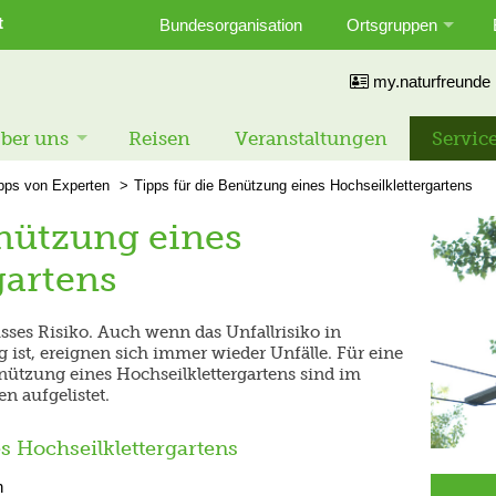
t
Bundesorganisation
Ortsgruppen
my.naturfreunde
ber uns
Reisen
Veranstaltungen
Servic
pps von Experten
Tipps für die Benützung eines Hochseilklettergartens
enützung eines
gartens
isses Risiko. Auch wenn das Unfallrisiko in
g ist, ereignen sich immer wieder Unfälle. Für eine
nützung eines Hochseilklettergartens sind im
n aufgelistet.
s Hochseilklettergartens
n