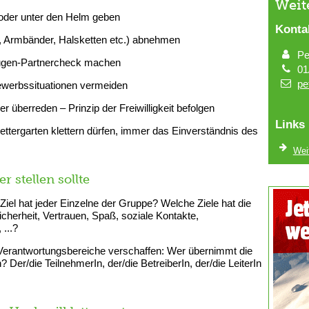
Weit
der unter den Helm geben
Konta
 Armbänder, Halsketten etc.) abnehmen
Pe
augen-Partnercheck machen
01
pe
werbssituationen vermeiden
überreden – Prinzip der Freiwilligkeit befolgen
Links
ettergarten klettern dürfen, immer das Einverständnis des
Wei
r stellen sollte
iel hat jeder Einzelne der Gruppe? Welche Ziele hat die
herheit, Vertrauen, Spaß, soziale Kontakte,
...?
e Verantwortungsbereiche verschaffen: Wer übernimmt die
 Der/die TeilnehmerIn, der/die BetreiberIn, der/die LeiterIn