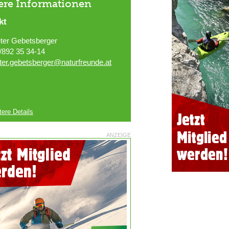
ere Informationen
kt
ter Gebetsberger
/892 35 34-14
ter.gebetsberger@naturfreunde.at
tere Details
ANZEIGE