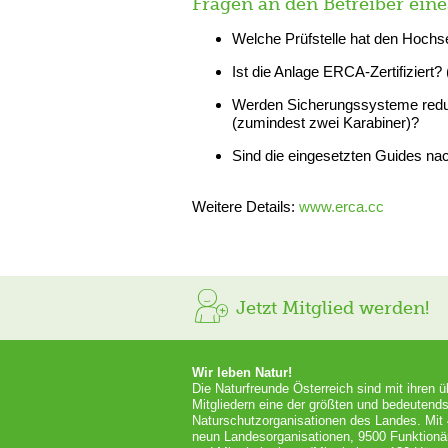
Fragen an den Betreiber eine
Welche Prüfstelle hat den Hochs
Ist die Anlage ERCA-Zertifizier
Werden Sicherungssysteme redund
(zumindest zwei Karabiner)?
Sind die eingesetzten Guides n
Weitere Details:
www.erca.cc
Jetzt Mitglied werden!
Wir leben Natur!
Die Naturfreunde Österreich sind mit ihren 
Mitgliedern eine der größten und bedeutends
Naturschutzorganisationen des Landes. Mit
neun Landesorganisationen, 9500 Funktionä