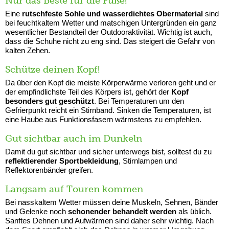
Nur das Beste für die Füße!
Eine
rutschfeste Sohle und wasserdichtes Obermaterial
sind
bei feuchtkaltem Wetter und matschigen Untergründen ein ganz
wesentlicher Bestandteil der Outdooraktivität. Wichtig ist auch,
dass die Schuhe nicht zu eng sind. Das steigert die Gefahr von
kalten Zehen.
Schütze deinen Kopf!
Da über den Kopf die meiste Körperwärme verloren geht und er
der empfindlichste Teil des Körpers ist, gehört der
Kopf
besonders gut geschützt
. Bei Temperaturen um den
Gefrierpunkt reicht ein Stirnband. Sinken die Temperaturen, ist
eine Haube aus Funktionsfasern wärmstens zu empfehlen.
Gut sichtbar auch im Dunkeln
Damit du gut sichtbar und sicher unterwegs bist, solltest du zu
reflektierender Sportbekleidung
, Stirnlampen und
Reflektorenbänder greifen.
Langsam auf Touren kommen
Bei nasskaltem Wetter müssen deine Muskeln, Sehnen, Bänder
und Gelenke noch
schonender behandelt werden
als üblich.
Sanftes Dehnen und Aufwärmen sind daher sehr wichtig. Nach