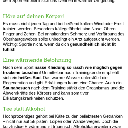
dem Sport empfiehlt sich das Dehnen in warmer Umgebung.
Höre auf deinen Körper!
Es muss nicht jeden Tag und bei beißend kaltem Wind oder Frost
trainiert werden. Besonders kältegefährdet sind Nase, Ohren,
Finger und Zehen. Bei anhaltendem Schmerz und Verfärbung des
Oberhautgewebes sollte unbedingt ein Arzt aufgesucht werden.
Wichtig: Sportle nicht, wenn du dich
gesundheitlich nicht fit
fühlst
!
Eine wärmende Belohnung
Nach dem Sport
nasse Kleidung so rasch wie möglich gegen
trockene tauschen
! Unmittelbar nach Trainingsende empfiehlt
sich ein
heißes Bad
. Das warme Wasser unterstützt die
Regeneration und gibt Erkältungen kaum eine Chance. Auch ein
Saunabesuch
nach dem Training stärkt den Organismus und die
Abwehrkräfte des Körpers und kann somit vor
Erkältungskrankheiten schützen.
Tee statt Alkohol
Hochprozentiges gehört bei Kälte zu den beliebtesten Getränken
– nicht nur auf Skipisten, Loipen oder Wanderwegen. Doch die
kurzfristige Erwärmung ist trügerisch: Alkoholika erweitern zwar