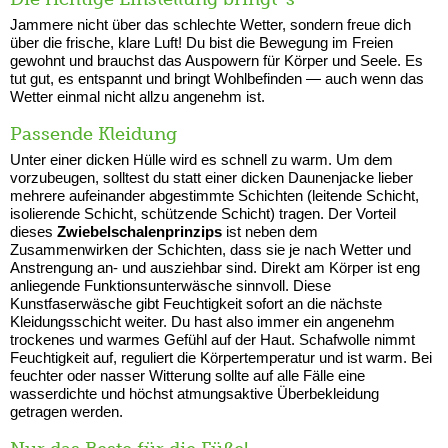
Jammere nicht über das schlechte Wetter, sondern freue dich
über die frische, klare Luft! Du bist die Bewegung im Freien
gewohnt und brauchst das Auspowern für Körper und Seele. Es
tut gut, es entspannt und bringt Wohlbefinden — auch wenn das
Wetter einmal nicht allzu angenehm ist.
Passende Kleidung
Unter einer dicken Hülle wird es schnell zu warm. Um dem
vorzubeugen, solltest du statt einer dicken Daunenjacke lieber
mehrere aufeinander abgestimmte Schichten (leitende Schicht,
isolierende Schicht, schützende Schicht) tragen. Der Vorteil
dieses
Zwiebelschalenprinzips
ist neben dem
Zusammenwirken der Schichten, dass sie je nach Wetter und
Anstrengung an- und ausziehbar sind. Direkt am Körper ist eng
anliegende Funktionsunterwäsche sinnvoll. Diese
Kunstfaserwäsche gibt Feuchtigkeit sofort an die nächste
Kleidungsschicht weiter. Du hast also immer ein angenehm
trockenes und warmes Gefühl auf der Haut. Schafwolle nimmt
Feuchtigkeit auf, reguliert die Körpertemperatur und ist warm. Bei
feuchter oder nasser Witterung sollte auf alle Fälle eine
wasserdichte und höchst atmungsaktive Überbekleidung
getragen werden.