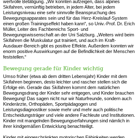
wertvolle Betätigung. „Wir konnten aufzeigen, dass alpines
Skifahren, vernünftig betrieben, in jedem Alter, bei jedem
Leistungsniveau eine sehr sinnvolle Beanspruchung des
Bewegungsapparates sein und für das Herz-Kreislauf-System
einen großen Trainingseffekt haben kann“, so Univ.-Prof. Dr. Erich
Müller, Leiter des Fachbereichs Sport- und
Bewegungswissenschaft an der Uni Salzburg. „Weiters wird beim
Skifahren die Muskulatur gut trainiert, und auch im Kraft-
Ausdauer-Bereich gibt es positive Effekte. Außerdem konnten wir
enorm positive Auswirkungen auf die Befindlichkeit der Menschen
feststellen.“
Bewegung gerade für Kinder wichtig
Umso früher (etwa ab dem dritten Lebensjahr) Kinder mit dem
Skifahren beginnen, desto leichter und rascher stellen sich die
Erfolge ein. Gerade das Skifahren kommt dem natürlichen
Bewegungsdrang der Kinder sehr entgegen, und Kinder brauchen
Bewegung! Das sagen nicht nur wir Naturfreunde, sondern auch
Kinderärzte, Orthopäden, Sportpädagogen und
Leistungsdiagnostiker sowie mehr und mehr auch politische
Entscheidungsträger und viele andere Fachleute und Institutionen.
Kinder mit mangelnden Bewegungserfahrungen sind nämlich in
ihrer kindgemäßen Entwicklung benachteiligt.
Kinder mit eingeschränkten motorischen Fähigkeiten werden