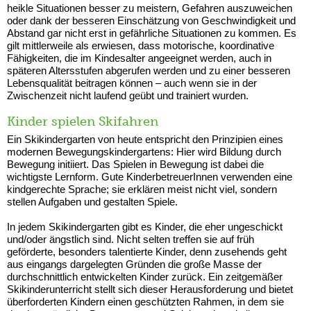
heikle Situationen besser zu meistern, Gefahren auszuweichen
oder dank der besseren Einschätzung von Geschwindigkeit und
Abstand gar nicht erst in gefährliche Situationen zu kommen. Es
gilt mittlerweile als erwiesen, dass motorische, koordinative
Fähigkeiten, die im Kindesalter angeeignet werden, auch in
späteren Altersstufen abgerufen werden und zu einer besseren
Lebensqualität beitragen können – auch wenn sie in der
Zwischenzeit nicht laufend geübt und trainiert wurden.
Kinder spielen Skifahren
Ein Skikindergarten von heute entspricht den Prinzipien eines
modernen Bewegungskindergartens: Hier wird Bildung durch
Bewegung initiiert. Das Spielen in Bewegung ist dabei die
wichtigste Lernform. Gute KinderbetreuerInnen verwenden eine
kindgerechte Sprache; sie erklären meist nicht viel, sondern
stellen Aufgaben und gestalten Spiele.
In jedem Skikindergarten gibt es Kinder, die eher ungeschickt
und/oder ängstlich sind. Nicht selten treffen sie auf früh
geförderte, besonders talentierte Kinder, denn zusehends geht
aus eingangs dargelegten Gründen die große Masse der
durchschnittlich entwickelten Kinder zurück. Ein zeitgemäßer
Skikinderunterricht stellt sich dieser Herausforderung und bietet
überforderten Kindern einen geschützten Rahmen, in dem sie