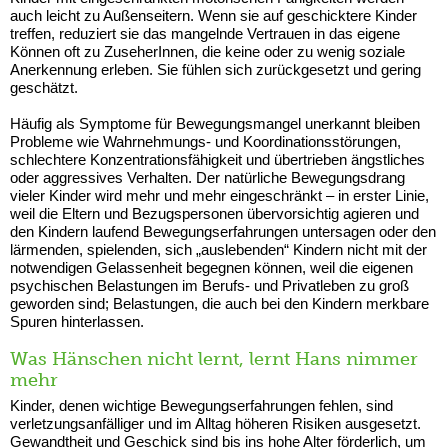
auch leicht zu Außenseitern. Wenn sie auf geschicktere Kinder
treffen, reduziert sie das mangelnde Vertrauen in das eigene
Können oft zu ZuseherInnen, die keine oder zu wenig soziale
Anerkennung erleben. Sie fühlen sich zurückgesetzt und gering
geschätzt.
Häufig als Symptome für Bewegungsmangel unerkannt bleiben
Probleme wie Wahrnehmungs- und Koordinationsstörungen,
schlechtere Konzentrationsfähigkeit und übertrieben ängstliches
oder aggressives Verhalten. Der natürliche Bewegungsdrang
vieler Kinder wird mehr und mehr eingeschränkt – in erster Linie,
weil die Eltern und Bezugspersonen übervorsichtig agieren und
den Kindern laufend Bewegungserfahrungen untersagen oder den
lärmenden, spielenden, sich „auslebenden“ Kindern nicht mit der
notwendigen Gelassenheit begegnen können, weil die eigenen
psychischen Belastungen im Berufs- und Privatleben zu groß
geworden sind; Belastungen, die auch bei den Kindern merkbare
Spuren hinterlassen.
Was Hänschen nicht lernt, lernt Hans nimmer
mehr
Kinder, denen wichtige Bewegungserfahrungen fehlen, sind
verletzungsanfälliger und im Alltag höheren Risiken ausgesetzt.
Gewandtheit und Geschick sind bis ins hohe Alter förderlich, um