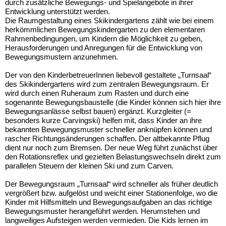
durch zusätzliche Bewegungs- und Spielangebote in ihrer
Entwicklung unterstützt werden.
Die Raumgestaltung eines Skikindergartens zählt wie bei einem
herkömmlichen Bewegungskindergarten zu den elementaren
Rahmenbedingungen, um Kindern die Möglichkeit zu geben,
Herausforderungen und Anregungen für die Entwicklung von
Bewegungsmustern anzunehmen.
Der von den KinderbetreuerInnen liebevoll gestaltete „Turnsaal“
des Skikindergartens wird zum zentralen Bewegungsraum. Er
wird durch einen Ruheraum zum Rasten und durch eine
sogenannte Bewegungsbaustelle (die Kinder können sich hier ihre
Bewegungsanlässe selbst bauen) ergänzt. Kurzgleiter (=
besonders kurze Carvingski) helfen mit, dass Kinder an ihre
bekannten Bewegungsmuster schneller anknüpfen können und
rascher Richtungsänderungen schaffen. Der altbekannte Pflug
dient nur noch zum Bremsen. Der neue Weg führt zunächst über
den Rotationsreflex und gezielten Belastungswechseln direkt zum
parallelen Steuern der kleinen Ski und zum Carven.
Der Bewegungsraum „Turnsaal“ wird schneller als früher deutlich
vergrößert bzw. aufgelöst und weicht einer Stationenfolge, wo die
Kinder mit Hilfsmitteln und Bewegungsaufgaben an das richtige
Bewegungsmuster herangeführt werden. Herumstehen und
langweiliges Aufsteigen werden vermieden. Die Kids lernen im