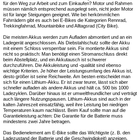
für den Weg zur Arbeit und zum Einkaufen? Motor und Rahmen
müssen nämlich entsprechend ausgelegt sein, nicht jeder Motor
ist für lange Steigungen geeignet. Wie bei herkömmlichen
Fahrrädern gibt es auch bei E-Bikes die Kategorien Rennrad,
Trekkingfahrrad, Mountainbike und Alltagsrad (City Bike).
Die meisten Akkus werden zum Aufladen abmontiert und an ein
Ladegerät angeschlossen. Als Diebstahlschutz sollte der Akku
mit einem Schloss versperrbar sein. Fix montierte Akkus sind
nicht so praktisch: Man benötigt einen Stromanschluss direkt
beim Abstellplatz, und ein Akkutausch ist schwerer
durchzuführen. Die Akkuleistung und -qualität sind ebenso
wichtige Kriterien. Je höher der Leistungsumfang des Akkus ist,
desto größer ist seine Reichweite. Am besten entscheidet man
sich für einen Lithium-Akku. Er ist zwar teurer, lässt sich aber
schneller aufladen als andere Akkus und hält ca. 500 bis 1000
Ladezyklen. Darüber hinaus ist er umweltfreundlicher und verträgt
auch längere Nutzungspausen. Lithium-Akkus sind auch in der
kalten Jahreszeit einsatzfähig, weil ihre Leistung bei niedrigen
Temperaturen kaum nachlässt. Beim Kauf sollte man auf die
Garantieleistung achten: Die Garantie für die Batterie muss
mindestens zwei Jahre betragen.
Das Bedienelement am E-Bike sollte das Wichtigste (z. B. den
Ladezustand der Batterie und die Geschwindigkeit) anzeigen.