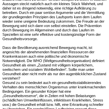
Aussagen steckt natürlich auch ein kleines Stück Wahrheit, und
daher ist es dringend notwendig, eine richtige Aufklärung zu
betreiben. Durch ein paar seriöse Argumente und die Vermittlung
der grundlegenden Prinzipien des Laufsports kann dem Laufen
wieder seine ureigene Bedeutung zukommen. Die Freude an der
Bewegung wird sich dann von selbst einstellen. Die Prävention
durch Bewegung im Allgemeinen und durch das Laufen im
Speziellen ist eine sehr effektive und kostengünstige Form der
Gesundheitsvorsorge.
Dass die Bevölkerung ausreichend Bewegung macht, ist
angesichts der abnehmenden finanziellen Ressourcen der
Krankenkassen auch eine politische und ökonomische
Notwendigkeit. Die WHO (Weltgesundheitsorganisation) definiert
Gesundheit als einen „Zustand mit völligem körperlichem,
seelischem und sozialem Wohlbefinden“. Sollte man unter
Gesundheit aber nicht mehr als nur den augenblicklichen Zustand
verstehen?
Gesund zu sein bedeutet auch ein gesundheitsstabilisierendes
Verhalten des menschlichen Organismus unter krankmachenden
Bedingungen. Ein gesunder Körper hat eine
„Gesundheitsreserve“, die in Zeiten mit hohen Belastungen
(schädlichen Umwelteinflüssen, infektiösen Krankheiten, Stress
usw.) die Gesundheit erhält bzw. hilft, eine Erkrankung schneller
zu überstehen. Ein regelmäßiges Lauftraining erzeugt diese