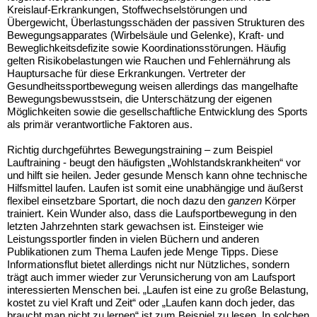
Kreislauf-Erkrankungen, Stoffwechselstörungen und
Übergewicht, Überlastungsschäden der passiven Strukturen des
Bewegungsapparates (Wirbelsäule und Gelenke), Kraft- und
Beweglichkeitsdefizite sowie Koordinationsstörungen. Häufig
gelten Risikobelastungen wie Rauchen und Fehlernährung als
Hauptursache für diese Erkrankungen. Vertreter der
Gesundheitssportbewegung weisen allerdings das mangelhafte
Bewegungsbewusstsein, die Unterschätzung der eigenen
Möglichkeiten sowie die gesellschaftliche Entwicklung des Sports
als primär verantwortliche Faktoren aus.
Richtig durchgeführtes Bewegungstraining – zum Beispiel
Lauftraining - beugt den häufigsten „Wohlstandskrankheiten“ vor
und hilft sie heilen. Jeder gesunde Mensch kann ohne technische
Hilfsmittel laufen. Laufen ist somit eine unabhängige und äußerst
flexibel einsetzbare Sportart, die noch dazu den
ganzen
Körper
trainiert. Kein Wunder also, dass die Laufsportbewegung in den
letzten Jahrzehnten stark gewachsen ist. Einsteiger wie
Leistungssportler finden in vielen Büchern und anderen
Publikationen zum Thema Laufen jede Menge Tipps. Diese
Informationsflut bietet allerdings nicht nur Nützliches, sondern
trägt auch immer wieder zur Verunsicherung von am Laufsport
interessierten Menschen bei. „Laufen ist eine zu große Belastung,
kostet zu viel Kraft und Zeit“ oder „Laufen kann doch jeder, das
braucht man nicht zu lernen“ ist zum Beispiel zu lesen. In solchen