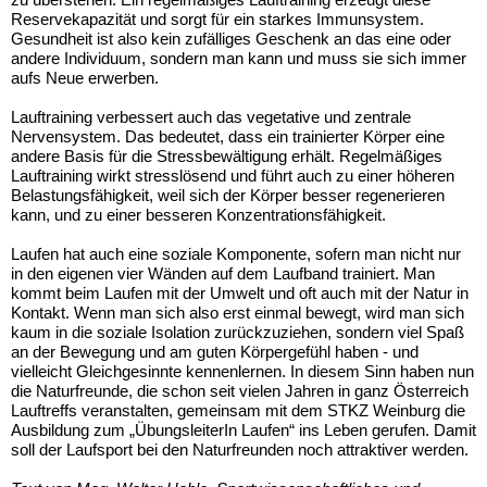
Reservekapazität und sorgt für ein starkes Immunsystem.
Gesundheit ist also kein zufälliges Geschenk an das eine oder
andere Individuum, sondern man kann und muss sie sich immer
aufs Neue erwerben.
Lauftraining verbessert auch das vegetative und zentrale
Nervensystem. Das bedeutet, dass ein trainierter Körper eine
andere Basis für die Stressbewältigung erhält. Regelmäßiges
Lauftraining wirkt stresslösend und führt auch zu einer höheren
Belastungsfähigkeit, weil sich der Körper besser regenerieren
kann, und zu einer besseren Konzentrationsfähigkeit.
Laufen hat auch eine soziale Komponente, sofern man nicht nur
in den eigenen vier Wänden auf dem Laufband trainiert. Man
kommt beim Laufen mit der Umwelt und oft auch mit der Natur in
Kontakt. Wenn man sich also erst einmal bewegt, wird man sich
kaum in die soziale Isolation zurückzuziehen, sondern viel Spaß
an der Bewegung und am guten Körpergefühl haben - und
vielleicht Gleichgesinnte kennenlernen. In diesem Sinn haben nun
die Naturfreunde, die schon seit vielen Jahren in ganz Österreich
Lauftreffs veranstalten, gemeinsam mit dem STKZ Weinburg die
Ausbildung zum „ÜbungsleiterIn Laufen“ ins Leben gerufen. Damit
soll der Laufsport bei den Naturfreunden noch attraktiver werden.