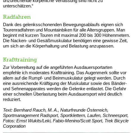
unzureichende körperliche Verfassung sind nicht zu
unterschätzen.“
Radfahren
Dank des gelenksschonenden Bewegungsablaufs eignen sich
Tourenradfahren und Mountainbiken für alle Altersgruppen. Man
beginnt mit kurzen Touren mit maximal 200 bis 300 Höhenmetern.
Die Nacken- und Gesäßmuskulatur benötigen eine gewisse Zeit,
um sich an die Körperhaltung und Belastung anzupassen.
Krafttraining
Zur Vorbereitung auf die angeführten Ausdauersportarten
empfehle ich moderates Krafttraining. Das Augenmerk sollte vor
allem auf die Rumpf- und Beinmuskulatur gelegt werden. Durch
eine ausreichende Kräftigung der Muskulatur sowie des Bänder-
und Sehnenapparates werden die Gelenke entlastet. Die Gefahr
einer schnellen Überlastung beim Ausdauersport wird deutlich
reduziert.
Text: Bernhard Rauch, M. A., Naturfreunde Österreich,
Sportmanagement Radsport, Sportklettern, Laufen, Schneesport,
Fotos: Ernst Wukits/Leki, Fabio-Menino/Scott Sport, Trek Bicycle
Corporation