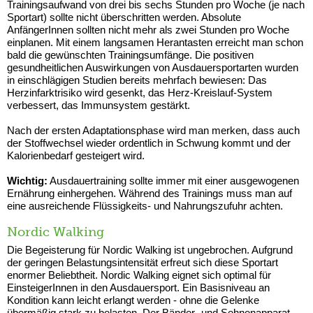
Trainingsaufwand von drei bis sechs Stunden pro Woche (je nach
Sportart) sollte nicht überschritten werden. Absolute
AnfängerInnen sollten nicht mehr als zwei Stunden pro Woche
einplanen. Mit einem langsamen Herantasten erreicht man schon
bald die gewünschten Trainingsumfänge. Die positiven
gesundheitlichen Auswirkungen von Ausdauersportarten wurden
in einschlägigen Studien bereits mehrfach bewiesen: Das
Herzinfarktrisiko wird gesenkt, das Herz-Kreislauf-System
verbessert, das Immunsystem gestärkt.
Nach der ersten Adaptationsphase wird man merken, dass auch
der Stoffwechsel wieder ordentlich in Schwung kommt und der
Kalorienbedarf gesteigert wird.
Wichtig:
Ausdauertraining sollte immer mit einer ausgewogenen
Ernährung einhergehen. Während des Trainings muss man auf
eine ausreichende Flüssigkeits- und Nahrungszufuhr achten.
Nordic Walking
Die
Begeisterung für
Nordic Walking ist ungebrochen. Aufgrund
der geringen Belastungsintensität erfreut sich diese Sportart
enormer Beliebtheit. Nordic Walking eignet sich optimal für
EinsteigerInnen in den Ausdauersport. Ein Basisniveau an
Kondition kann leicht erlangt werden - ohne die Gelenke
übermäßig stark zu belasten. Der Bänder- und Sehnenapparat