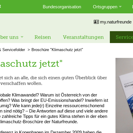
t
Bundesorganisation
Ortsgruppen
my.naturfreunde
ber uns
Reisen
Veranstaltungen
Servic
& Servicefolder
Broschüre "Klimaschutz jetzt"
aschutz jetzt"
 sich an alle, die sich einen guten Überblick über
erschaffen wollen.
lobale Klimawandel? Warum ist Österreich von der
fen? Was bringt der EU-Emissionshandel? Inwiefern ist
 säumig? Wie kann jede(r) Einzelne ressourcenschonend
nd nötig? – Die Antworten auf diese und viele andere
hlreiche Tipps für ein gutes Klima stehen in der eben
Klimaschutz-Broschüre der Naturfreunde.
nferenz in Kopenhagen im Dezember 2009 haben die