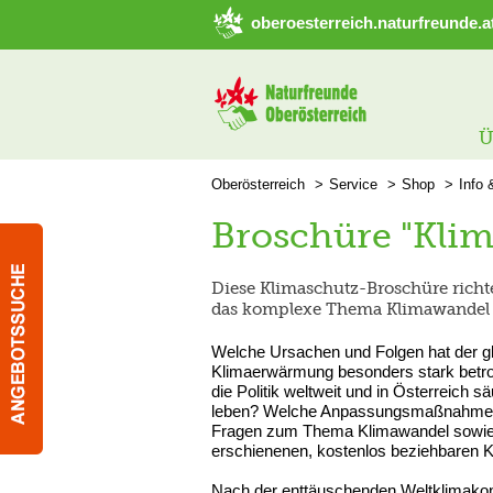
➜ Hauptregion der Seite anspringen
oberoesterreich.naturfreunde.a
Ü
Oberösterreich
Service
Shop
Info 
Broschüre "Klim
Diese Klimaschutz-Broschüre richtet
das komplexe Thema Klimawandel v
Welche Ursachen und Folgen hat der g
Klimaerwärmung besonders stark betrof
die Politik weltweit und in Österreich
leben? Welche Anpassungsmaßnahmen si
Fragen zum Thema Klimawandel sowie za
erschienenen, kostenlos beziehbaren 
Nach der enttäuschenden Weltklimako