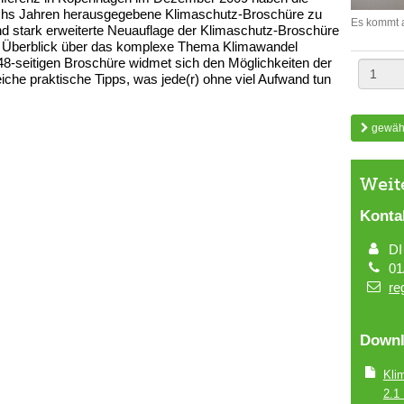
echs Jahren herausgegebene Klimaschutz-Broschüre zu
Es kommt a
 und stark erweiterte Neuauflage der Klimaschutz-Broschüre
uten Überblick über das komplexe Thema Klimawandel
r 48-seitigen Broschüre widmet sich den Möglichkeiten der
iche praktische Tipps, was jede(r) ohne viel Aufwand tun
gewähl
Weit
Konta
DI
01
re
Downl
Kli
2.1