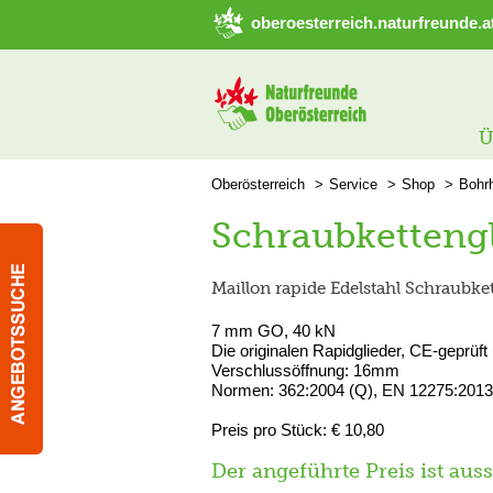
➜ Hauptregion der Seite anspringen
oberoesterreich.naturfreunde.a
Ü
Oberösterreich
Service
Shop
Bohr
Schraubketteng
Maillon rapide Edelstahl Schraubke
7 mm GO, 40 kN
Die originalen Rapidglieder, CE-geprüft
Verschlussöffnung: 16mm
Normen: 362:2004 (Q), EN 12275:2013
Preis pro Stück: € 10,80
Der angeführte Preis ist aus