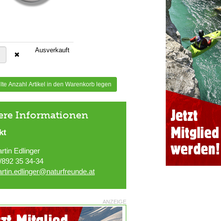
Ausverkauft
te Anzahl Artikel in den Warenkorb legen
ere Informationen
kt
rtin Edlinger
/892 35 34-34
rtin.edlinger@naturfreunde.at
ANZEIGE