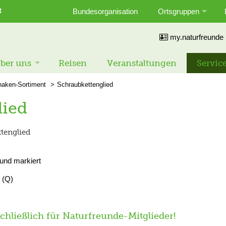
t
Bundesorganisation
Ortsgruppen
my.naturfreunde
ber uns
Reisen
Veranstaltungen
Servic
haken-Sortiment
Schraubkettenglied
lied
ttenglied
 und markiert
 (Q)
schließlich für Naturfreunde-Mitglieder!