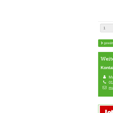
gewähl
Weit
Konta
Ma
01
ma