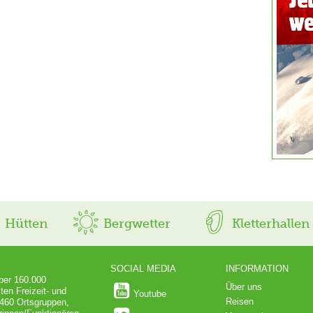
Hütten
Bergwetter
Kletterhallen
SOCIAL MEDIA
INFORMATION
über 160.000
Über uns
ten Freizeit- und
Youtube
Reisen
 460 Ortsgruppen,