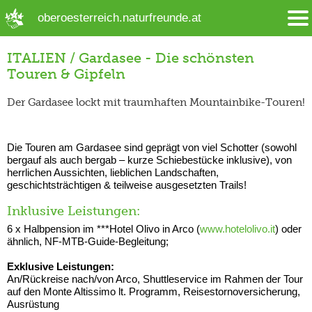
➜ Hauptregion der Seite anspringen
oberoesterreich.naturfreunde.at
ITALIEN / Gardasee - Die schönsten
Touren & Gipfeln
Der Gardasee lockt mit traumhaften Mountainbike-Touren!
Die Touren am Gardasee sind geprägt von viel Schotter (sowohl
bergauf als auch bergab – kurze Schiebestücke inklusive), von
herrlichen Aussichten, lieblichen Landschaften,
geschichtsträchtigen & teilweise ausgesetzten Trails!
Inklusive Leistungen:
6 x Halbpension im ***Hotel Olivo in Arco (
www.hotelolivo.it
) oder
ähnlich, NF-MTB-Guide-Begleitung;
Exklusive Leistungen:
An/Rückreise nach/von Arco, Shuttleservice im Rahmen der Tour
auf den Monte Altissimo lt. Programm, Reisestornoversicherung,
Ausrüstung