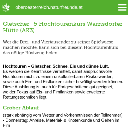
➜ Hauptregion der Seite anspringen
oberoesterreich.naturfreunde.at
Gletscher- & Hochtourenkurs Warnsdorfer
Hütte (AK3)
Wer die Drei- und Viertausender zu seiner Spielwiese
machen möchte, kann sich bei diesem Hochtourenkurs
das nötige Rüstzeug holen.
Hochtouren – Gletscher, Schnee, Eis und dünne Luft.
Es werden die Kenntnisse vermittelt, damit anspruchsvolle
Hochtouren nicht zu einem unkalkulierbaren Risiko werden,
sowie auch Firn- und Eisflanken sicher bewältigt werden können.
Diese Ausbildung ist auch für Fortgeschrittene gut geeignet,
wo der Fokus auf Eis- und Firnflanken sowie erweiterte
Rettungstechniken liegt.
Grober Ablauf
(stark abhängig vom Wetter und Vorkenntnissen der Teilnehmer)
• Donnerstag
: Anreise,
Material- & Knotenkunde und Gehen im
Firn