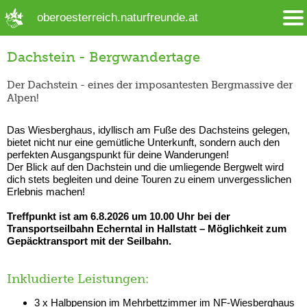
➜ Hauptregion der Seite anspringen
oberoesterreich.naturfreunde.at
Dachstein - Bergwandertage
Der Dachstein - eines der imposantesten Bergmassive der
Alpen!
Das Wiesberghaus, idyllisch am Fuße des Dachsteins gelegen,
bietet nicht nur eine gemütliche Unterkunft, sondern auch den
perfekten Ausgangspunkt für deine Wanderungen!
Der Blick auf den Dachstein und die umliegende Bergwelt wird
dich stets begleiten und deine Touren zu einem unvergesslichen
Erlebnis machen!
Treffpunkt ist am 6.8.2026 um 10.00 Uhr bei der
Transportseilbahn Echerntal in Hallstatt – Möglichkeit zum
Gepäcktransport mit der Seilbahn.
Inkludierte Leistungen:
3 x Halbpension im Mehrbettzimmer im NF-Wiesberghaus